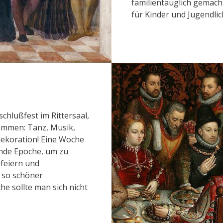
familientauglich gemach
für Kinder und Jugendlic
hlußfest im Rittersaal,
ommen: Tanz, Musik,
dekoration! Eine Woche
nde Epoche, um zu
 feiern und
h so schöner
e sollte man sich nicht